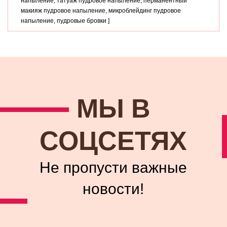
напыление, татуаж пудровое напыление, перманентный
макияж пудровое напыление, микроблейдинг пудровое
напыление, пудровые бровки ]
МЫ В
СОЦСЕТЯХ
Не пропусти важные
новости!