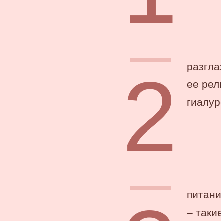
разгла
ее рел
гиалур
питани
– таки