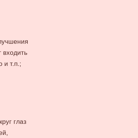
улучшения
т входить
и т.п.;
руг глаз
ей,