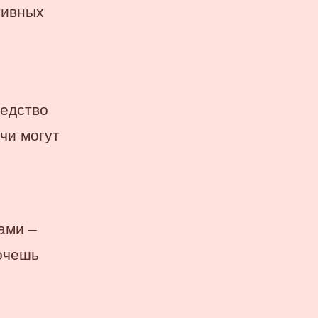
тивных
редство
тчи могут
ами –
хочешь