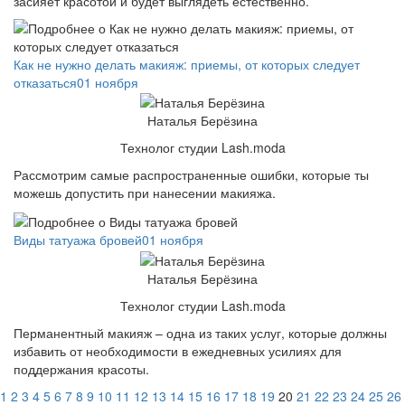
засияет красотой и будет выглядеть естественно.
Как не нужно делать макияж: приемы, от которых следует
отказаться
01 ноября
Наталья Берёзина
Технолог студии Lash.moda
Рассмотрим самые распространенные ошибки, которые ты
можешь допустить при нанесении макияжа.
Виды татуажа бровей
01 ноября
Наталья Берёзина
Технолог студии Lash.moda
Перманентный макияж – одна из таких услуг, которые должны
избавить от необходимости в ежедневных усилиях для
поддержания красоты.
1
2
3
4
5
6
7
8
9
10
11
12
13
14
15
16
17
18
19
20
21
22
23
24
25
26