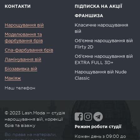
КОНТАКТИ
ПІДПИСКА НА АКЦІЇ
ФРАНШИЗА
Нарощування вій
Класичне нарощування
вій
Моделювання та
фарбування брів
Об'ємне нарощування вій
Flirty 2D
Спа-фарбування брів
Об'ємне нарощування вій
Ламінування вій
EXTRA FULL 3D+
Біозавивка вій
Нарощування вій Nude
Макіяж
Classic
Наш телефон
© 2023
Lash.Moda
—
студія
нарощування вій, корекції
брів та візажу
Режим роботи студії
Всі права на матеріали,
Кожен день з
09:00 до