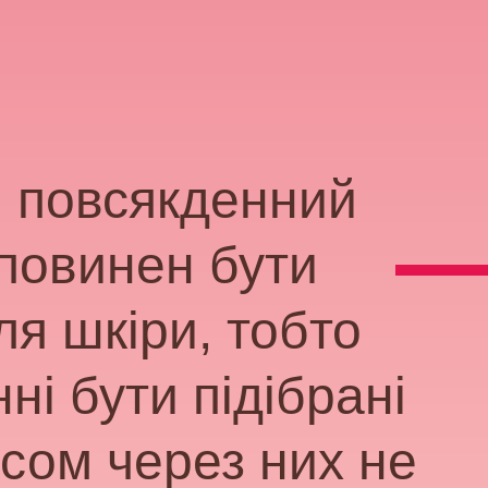
, повсякденний
 повинен бути
я шкіри, тобто
ні бути підібрані
асом через них не