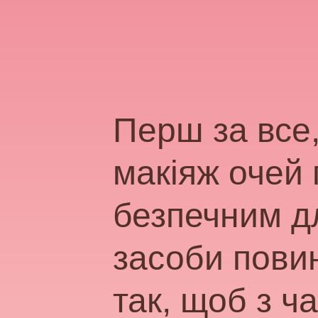
Перш за все
макіяж очей
безпечним дл
засоби повин
так, щоб з ч