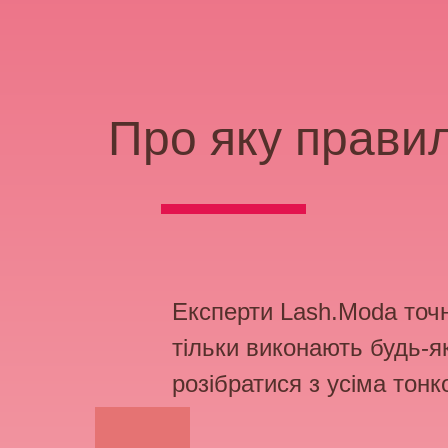
Про яку правил
Експерти
Lash.Moda
точн
тільки виконають будь-я
розібратися з усіма тон