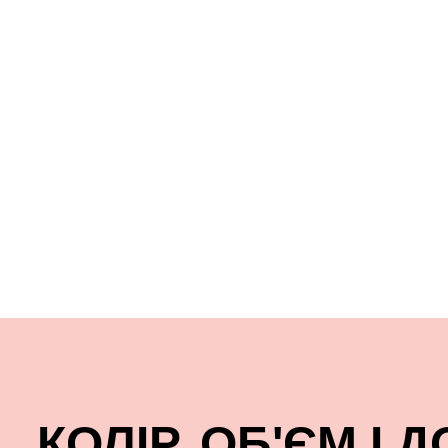
КОЛІР, ОБ'ЄМ І 