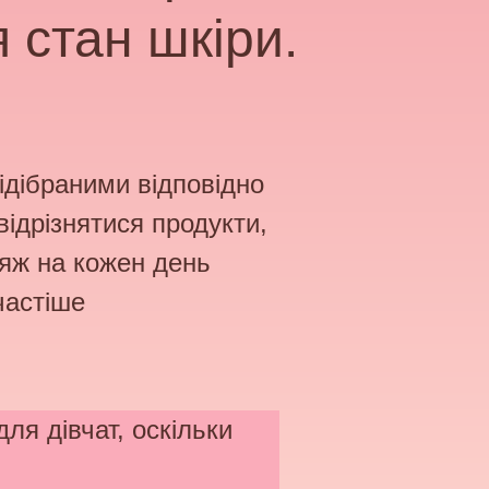
 стан шкіри.
ідібраними відповідно
відрізнятися продукти,
кіяж на кожен день
частіше
я дівчат, оскільки