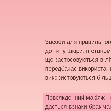
Засоби для правильного
до типу шкіри, її стано
що застосовуються в літ
передбачає використанн
використовуються більш
Повсякденний макіяж не
дається взнаки брак час