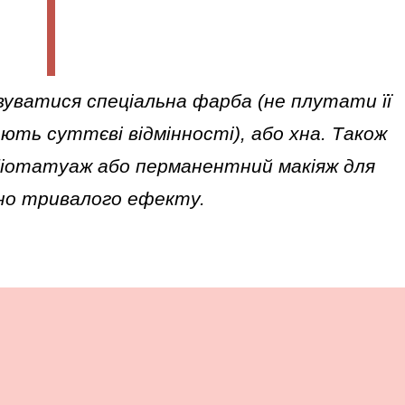
уватися спеціальна фарба (не плутати її
ють суттєві відмінності), або хна. Також
біотатуаж або перманентний макіяж для
но тривалого ефекту.