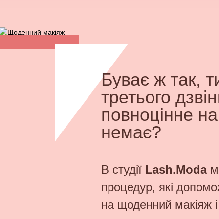
Буває ж так, т
третього дзвін
повноцінне на
немає?
В студії
Lash.Moda
ми
процедур, які допомож
на щоденний макіяж і