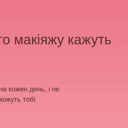
го макіяжу кажуть
а кожен день, і не
можуть тобі