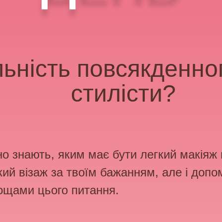
ьність повсякденно
стилісти?
о знають, яким має бути легкий макіяж н
кий візаж за твоїм бажанням, але і допо
кощами цього питання.