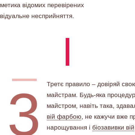
сметика відомих перевірених
відуальне несприйняття.
Третє правило – довіряй сво
майстрам.
Будь-яка процедур
майстром, навіть така, здава
вій фарбою
, не кажучи вже п
нарощування і
біозавивки вій