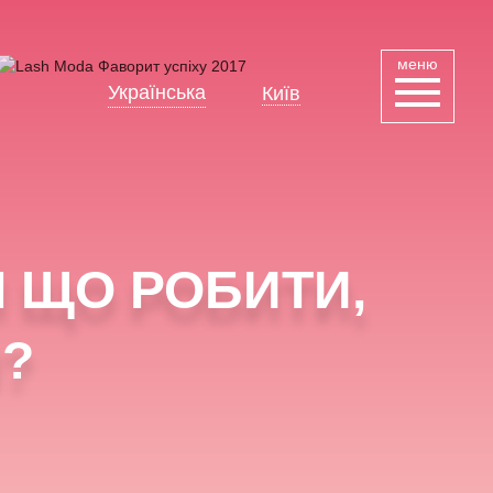
меню
Українська
Київ
Русский
І ЩО РОБИТИ,
?