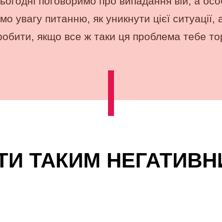
ьогодні поговоримо про випадання вій, а ос
мо увагу питанню, як уникнути цієї ситуації, 
робити, якщо все ж таки ця проблема тебе то
ГТИ ТАКИМ НЕГАТИВН