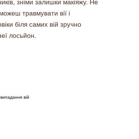
иків, зніми залишки макіяжу. Не
 можеш травмувати вії і
віки біля самих вій зручно
еї лосьйон.