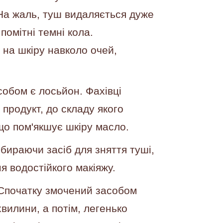
. На жаль, туш видаляється дуже
помітні темні кола.
 на шкіру навколо очей,
собом є лосьйон. Фахівці
родукт, до складу якого
що пом'якшує шкіру масло.
обираючи засіб для зняття туші,
 водостійкого макіяжу.
. Спочатку змочений засобом
хвилини, а потім, легенько