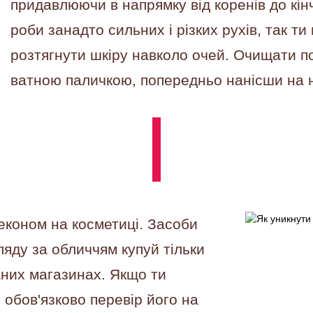
придавлюючи в напрямку від коренів до кінч
роби занадто сильних і різких рухів, так ти
розтягнути шкіру навколо очей. Очищати по
ватною паличкою, попередньо нанісши на н
економ на косметиці.
Засоби
ляду за обличчям купуй тільки
аних магазинах. Якщо ти
 обов'язково перевір його на