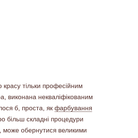
ю красу тільки професійним
а, виконана некваліфікованим
лося б, проста, як
фарбування
ро більш складні процедури
, може обернутися великими