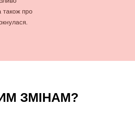
обливо
а також про
ркнулася.
ИМ ЗМІНАМ?