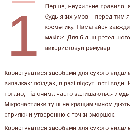
Перше, неухильне правило, я
будь-яких умов – перед тим я
косметику.
Намагайся завжди 
макіяж. Для більш ретельног
використовуй ремувер.
Користуватися засобами для сухого видал
випадках: поїздах, в разі відсутності води
погано, під очима часто залишаються ледь 
Мікрочастинки туші не кращим чином діють
сприяючи утворенню сіточки зморшок.
Користуватися засобами для сухого видал