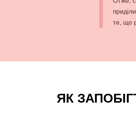
Отже, с
приділи
те, що 
ЯК ЗАПОБІ