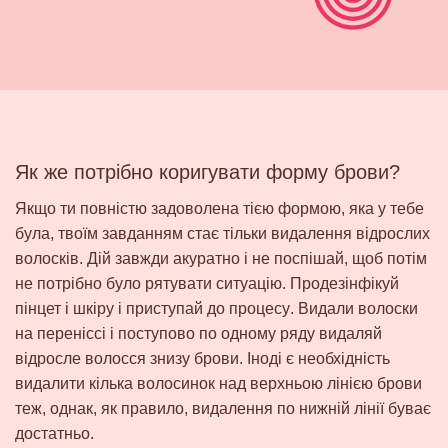
Як же потрібно коригувати форму брови?
Якщо ти повністю задоволена тією формою, яка у тебе
була, твоїм завданням стає тільки видалення відрослих
волосків. Дій завжди акуратно і не поспішай, щоб потім
не потрібно було рятувати ситуацію.
Продезінфікуй
пінцет і шкіру і приступай до процесу
. Видали волоски
на переніссі і поступово по одному ряду видаляй
відросле волосся знизу брови. Іноді є необхідність
видалити кілька волосинок над верхньою лінією брови
теж, однак, як правило, видалення по нижній лінії буває
достатньо.