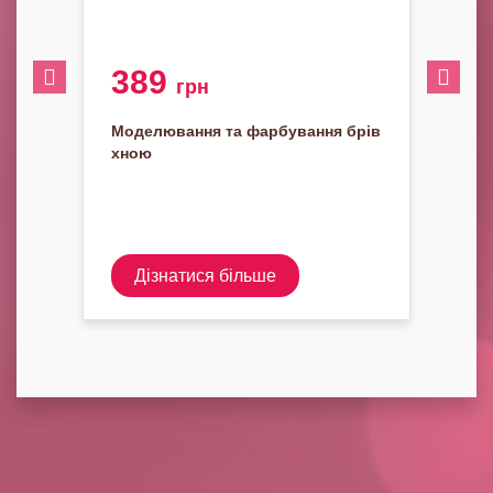
389
5
грн
Моделювання та фарбування брів
Лам
хною
Дізнатися більше