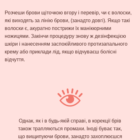
Розчеши брови щіточкою вгору і перевір
, чи є волоски,
які виходять за лінію брови, (занадто довгі). Якщо такі
волоски є, акуратно пострижи їх манікюрними
ножицями. Закінчи процедуру знову ж дезінфекцією
шкіри і нанесенням заспокійливого протизапального
крему або приклади лід, якщо відчуваєш болісні
відчуття.
Однак, як і в будь-якій справі, в корекції брів
також трапляються промахи. Іноді буває так,
що вищипуючи брови, занадто захоплюєшся