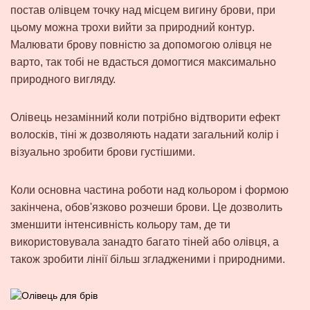
постав олівцем точку над місцем вигину брови, при
цьому можна трохи вийти за природний контур.
Малювати брову повністю за допомогою олівця не
варто, так тобі не вдасться домогтися максимально
природного вигляду.
Олівець незамінний коли потрібно відтворити ефект
волосків, тіні ж дозволяють надати загальний колір і
візуально зробити брови густішими.
Коли основна частина роботи над кольором і формою
закінчена, обов'язково розчеши брови
. Це дозволить
зменшити інтенсивність кольору там, де ти
використовувала занадто багато тіней або олівця, а
також зробити лінії більш згладженими і природними.