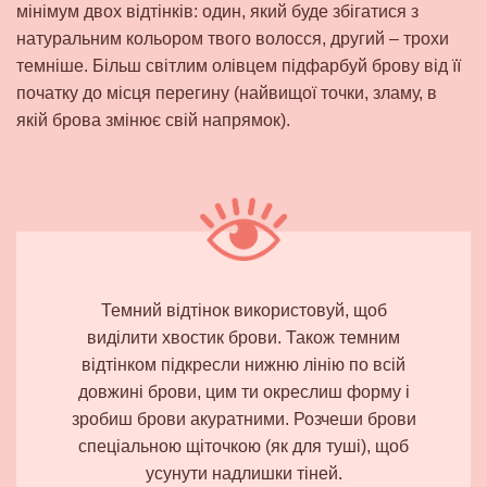
мінімум двох відтінків: один, який буде збігатися з
натуральним кольором твого волосся, другий – трохи
темніше. Більш світлим олівцем підфарбуй брову від її
початку до місця перегину (найвищої точки, зламу, в
якій брова змінює свій напрямок).
Темний відтінок використовуй, щоб
виділити хвостик брови
. Також темним
відтінком підкресли нижню лінію по всій
довжині брови, цим ти окреслиш форму і
зробиш брови акуратними. Розчеши брови
спеціальною щіточкою (як для туші), щоб
усунути надлишки тіней.