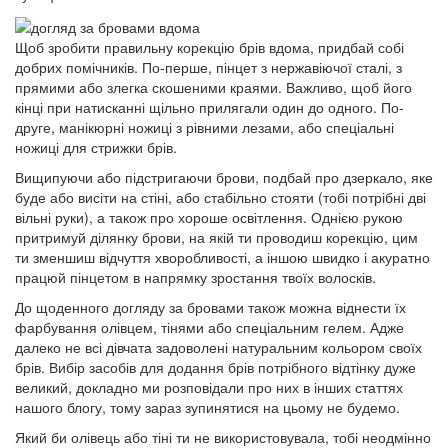
Щоб зробити правильну корекцію брів вдома, придбай собі
добрих помічників. По-перше, пінцет з нержавіючої сталі, з
прямими або злегка скошеними краями. Важливо, щоб його
кінці при натисканні щільно прилягали один до одного. По-
друге, манікюрні ножиці з рівними лезами, або спеціальні
ножиці для стрижки брів.
Вищипуючи або підстригаючи брови, подбай про дзеркало
, яке
буде або висіти на стіні, або стабільно стояти (тобі потрібні дві
вільні руки), а також про хороше освітлення. Однією рукою
притримуй ділянку брови, на якій ти проводиш корекцію, цим
ти зменшиш відчуття хворобливості, а іншою швидко і акуратно
працюй пінцетом в напрямку зростання твоїх волосків.
До щоденного догляду за бровами також можна віднести їх
фарбування олівцем, тінями або спеціальним гелем. Адже
далеко не всі дівчата задоволені натуральним кольором своїх
брів. Вибір засобів для додання брів потрібного відтінку дуже
великий, докладно ми розповідали про них в інших статтях
нашого блогу, тому зараз зупинятися на цьому не будемо.
Який би олівець або тіні ти не використовувала, тобі неодмінно