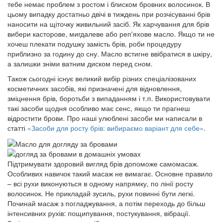
тебе немає проблем з ростом і блиском бровних волосинок. В
цьому випадку достатньо двічі в тиждень при розчісуванні брів
наносити на щіточку живильний засіб. Як харчування для брів
вибери касторове, мигдалеве або реп'яхове масло. Якщо ти не
хочеш плекати подушку замість брів, роби процедуру
приблизно за годину до сну. Масло встигне ввібратися в шкіру,
а залишки зніми ватним диском перед сном.
Також сьогодні існує великий вибір різних спеціалізованих
косметичних засобів
, які призначені для відновлення,
зміцнення брів, боротьби з випаданням і т.п. Використовувати
такі засоби щодня особливо має сенс, якщо ти прагнеш
відростити брови. Про наші улюблені засоби ми написали в
статті
«Засоби для росту брів: вибираємо варіант для себе»
.
Підтримувати здоровий вигляд брів допоможе
самомасаж
.
Особливих навичок такий масаж не вимагає. Основне правило
– всі рухи виконуються в одному напрямку, по лінії росту
волосинок. Не прикладай зусиль, рухи повинні бути легкі.
Починай масаж з погладжування, а потім переходь до більш
інтенсивних рухів: пощипування, постукування, вібрації.