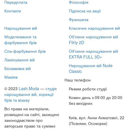
Передплата
Філософія
Контакти
Підписка на акції
Франшиза
Нарощування вій
Класичне нарощування вій
Моделювання та
Об'ємне нарощування вій
фарбування брів
Flirty 2D
Спа-фарбування брів
Об'ємне нарощування вій
EXTRA FULL 3D+
Ламінування вій
Нарощування вій Nude
Біозавивка вій
Classic
Макіяж
Наш телефон
© 2023
Lash.Moda
—
студія
Режим роботи студії
нарощування вій, корекції
Кожен день з
09:00 до 20:00
брів та візажу
без вихідних
Всі права на матеріали,
розміщені на сайті, захищені
Київ, вул. Анни Ахматової, 22
законодавством про
(Позняки, Осокорки)
авторське право та суміжні