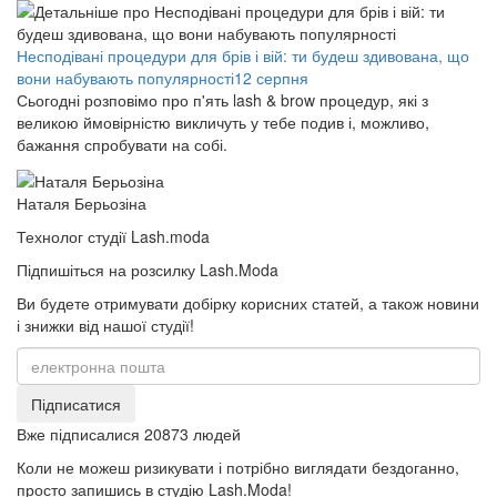
Несподівані процедури для брів і вій: ти будеш здивована, що
вони набувають популярності
12 серпня
Сьогодні розповімо про п'ять lash & brow процедур, які з
великою ймовірністю викличуть у тебе подив і, можливо,
бажання спробувати на собі.
Наталя Берьозіна
Технолог студії Lash.moda
Підпишіться на розсилку Lash.Moda
Ви будете отримувати добірку корисних статей, а також новини
і знижки від нашої студії!
Підписатися
Вже підписалися
20873
людей
Коли не можеш ризикувати і потрібно виглядати бездоганно,
просто
запишись
в студію Lash.Moda!