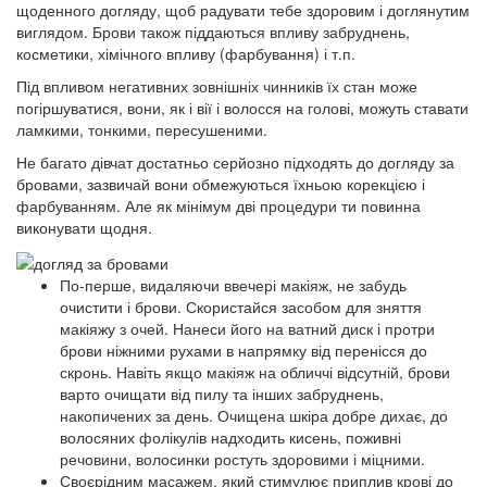
щоденного догляду, щоб радувати тебе здоровим і доглянутим
виглядом. Брови також піддаються впливу забруднень,
косметики, хімічного впливу (фарбування) і т.п.
Під впливом негативних зовнішніх чинників їх стан може
погіршуватися, вони, як і вії і волосся на голові, можуть ставати
ламкими, тонкими, пересушеними.
Не багато дівчат достатньо серйозно підходять до догляду за
бровами, зазвичай вони обмежуються їхньою корекцією і
фарбуванням. Але як мінімум дві процедури ти повинна
виконувати щодня.
По-перше, видаляючи ввечері макіяж,
не забудь
очистити і брови
. Скористайся засобом для зняття
макіяжу з очей. Нанеси його на ватний диск і протри
брови ніжними рухами в напрямку від перенісся до
скронь. Навіть якщо макіяж на обличчі відсутній, брови
варто очищати від пилу та інших забруднень,
накопичених за день. Очищена шкіра добре дихає, до
волосяних фолікулів надходить кисень, поживні
речовини, волосинки ростуть здоровими і міцними.
Своєрідним масажем, який стимулює приплив крові до