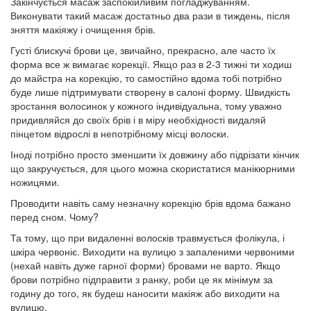
Закінчується масаж заспокійливим погладжуванням.
Виконувати такий масаж достатньо два рази в тиждень, після
зняття макіяжу і очищення брів.
Густі блискучі брови це, звичайно, прекрасно, але часто їх
форма все ж вимагає
корекції
. Якщо раз в 2-3 тижні ти ходиш
до майстра на корекцію, то самостійно вдома тобі потрібно
буде лише підтримувати створену в салоні форму. Швидкість
зростання волосинок у кожного індивідуальна, тому уважно
придивляйся до своїх брів і в міру необхідності видаляй
пінцетом відрослі в непотрібному місці волоски.
Іноді потрібно просто зменшити їх довжину або підрізати кінчик
що закручується, для цього можна скористатися манікюрними
ножицями.
Проводити навіть саму незначну корекцію брів вдома бажано
перед сном. Чому?
Та тому, що при видаленні волосків травмується фолікула, і
шкіра червоніє. Виходити на вулицю з запаленими червоними
(нехай навіть дуже гарної форми) бровами не варто. Якщо
брови потрібно підправити з ранку, роби це як мінімум за
годину до того, як будеш наносити макіяж або виходити на
вулицю.