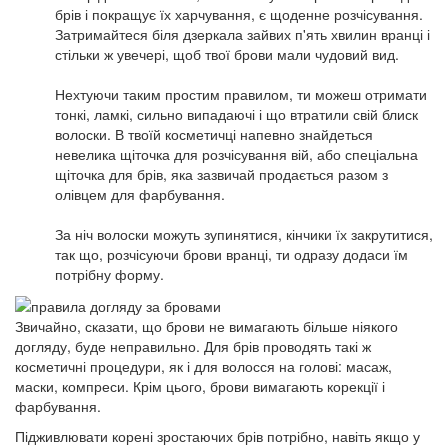
брів і покращує їх харчування, є
щоденне розчісування
.
Затримайтеся біля дзеркала зайвих п'ять хвилин вранці і
стільки ж увечері, щоб твої брови мали чудовий вид.
Нехтуючи таким простим правилом, ти можеш отримати
тонкі, ламкі, сильно випадаючі і що втратили свій блиск
волоски. В твоїй косметичці напевно знайдеться
невелика щіточка для розчісування вій, або спеціальна
щіточка для брів, яка зазвичай продається разом з
олівцем для фарбування.
За ніч волоски можуть зупинятися, кінчики їх закрутитися,
так що, розчісуючи брови вранці, ти одразу додаси їм
потрібну форму.
Звичайно, сказати, що брови не вимагають більше ніякого
догляду, буде неправильно.
Для брів проводять такі ж
косметичні процедури, як і для волосся на голові: масаж,
маски, компреси. Крім цього, брови вимагають корекції і
фарбування.
Підживлювати корені зростаючих брів потрібно, навіть якщо у