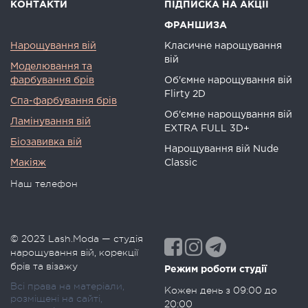
КОНТАКТИ
ПІДПИСКА НА АКЦІЇ
ФРАНШИЗА
Нарощування вій
Класичне нарощування
вій
Моделювання та
фарбування брів
Об'ємне нарощування вій
Flirty 2D
Спа-фарбування брів
Об'ємне нарощування вій
Ламінування вій
EXTRA FULL 3D+
Біозавивка вій
Нарощування вій Nude
Макіяж
Classic
Наш телефон
© 2023
Lash.Moda
—
студія
нарощування вій, корекції
брів та візажу
Режим роботи студії
Всі права на матеріали,
Кожен день з
09:00 до
розміщені на сайті,
20:00